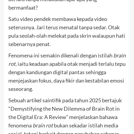
bermanfaat?
Satu video pendek membawa kepada video
seterusnya. Jari terus menatal tanpa sedar. Otak
pula seolah-olah melekat pada skrin walaupun hati
sebenarnya penat.
Fenomena ini semakin dikenali dengan istilah
brain
rot
, iaitu keadaan apabila otak menjadi terlalu tepu
dengan kandungan digital pantas sehingga
menjejaskan fokus, daya fikir dan kestabilan emosi
seseorang.
Sebuah artikel saintifik pada tahun 2025 bertajuk
“Demystifying the New Dilemma of Brain Rot in
the Digital Era: A Review” menjelaskan bahawa
fenomena
brain rot
bukan sekadar istilah media
sosial, tetapi berkait dengan perubahan sebenar