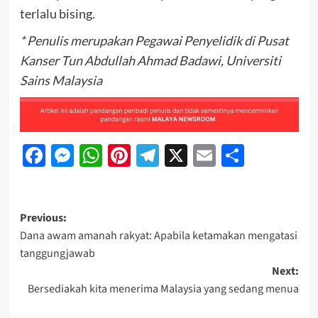
terlalu bising.
* Penulis merupakan Pegawai Penyelidik di Pusat
Kanser Tun Abdullah Ahmad Badawi, Universiti
Sains Malaysia
Facebook
Messenger
WhatsApp
Pinterest
Telegram
X
Email
Share
Previous:
Dana awam amanah rakyat: Apabila ketamakan mengatasi
tanggungjawab
Next:
Bersediakah kita menerima Malaysia yang sedang menua