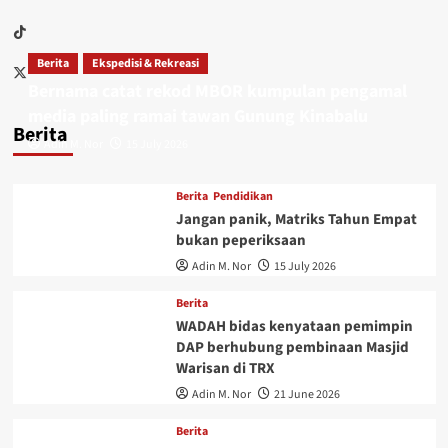
Berita
Ekspedisi & Rekreasi
Bernama catat rekod MBOR kumpulan pengamal
media paling ramai tawan Gunung Kinabalu
Berita
Adin M. Nor
15 July 2026
Berita
Pendidikan
Jangan panik, Matriks Tahun Empat
bukan peperiksaan
Adin M. Nor
15 July 2026
Berita
WADAH bidas kenyataan pemimpin
DAP berhubung pembinaan Masjid
Warisan di TRX
Adin M. Nor
21 June 2026
Berita