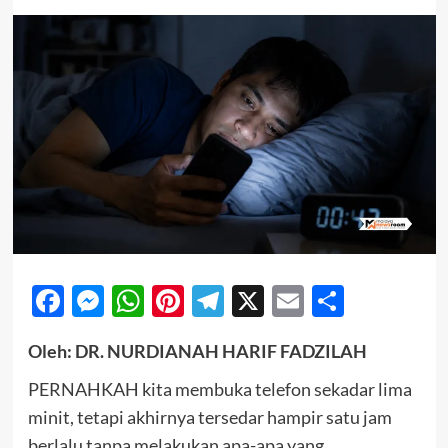
Facebook
Messenger
WhatsApp
Pinterest
Telegram
X
Email
Share
Oleh: DR. NURDIANAH HARIF FADZILAH
PERNAHKAH kita membuka telefon sekadar lima
minit, tetapi akhirnya tersedar hampir satu jam
berlalu tanpa melakukan apa-apa yang