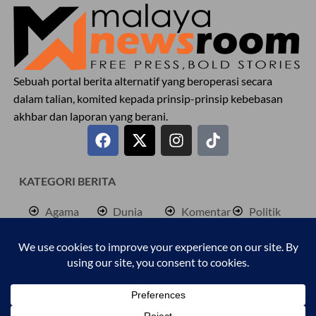
Sebuah portal berita alternatif yang beroperasi secara
dalam talian, komited kepada prinsip-prinsip kebebasan
akhbar dan laporan yang berani.
KATEGORI BERITA
Agama
Dunia
Komentar
Politik
Antarabangsa
Hiburan
Lokal
Rencana
Berita
Jenayah
Palestine
Sukan
Bisnes
Kembara
Pendidkan
Cetusan
Kesihatan
Personaliti