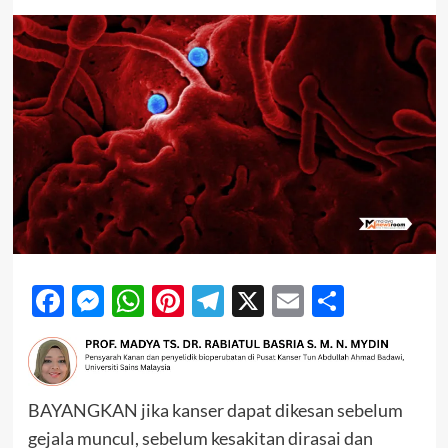
Facebook
Messenger
WhatsApp
Pinterest
Telegram
X
Email
Share
BAYANGKAN jika kanser dapat dikesan sebelum
gejala muncul, sebelum kesakitan dirasai dan