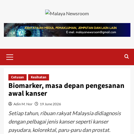
Cetusan
Kesihatan
Biomarker, masa depan pengesanan
awal kanser
Adin M. Nor
19 June 2026
Setiap tahun, ribuan rakyat Malaysia didiagnosis
dengan pelbagai jenis kanser seperti kanser
payudara, kolorektal, paru-paru dan prostat.