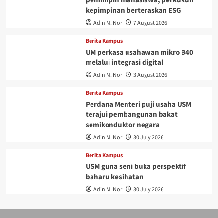
pemimpin mahasiswa, perkukuh
kepimpinan berteraskan ESG
Adin M. Nor
7 August 2026
Berita Kampus
UM perkasa usahawan mikro B40
melalui integrasi digital
Adin M. Nor
3 August 2026
Berita Kampus
Perdana Menteri puji usaha USM
terajui pembangunan bakat
semikonduktor negara
Adin M. Nor
30 July 2026
Berita Kampus
USM guna seni buka perspektif
baharu kesihatan
Adin M. Nor
30 July 2026