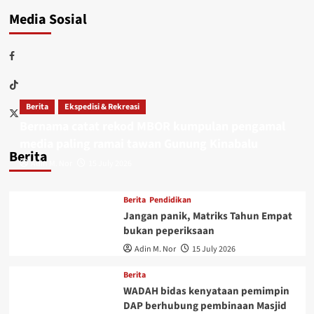
Media Sosial
Berita
Ekspedisi & Rekreasi
Bernama catat rekod MBOR kumpulan pengamal
media paling ramai tawan Gunung Kinabalu
Berita
Adin M. Nor
15 July 2026
Berita
Pendidikan
Jangan panik, Matriks Tahun Empat
bukan peperiksaan
Adin M. Nor
15 July 2026
Berita
WADAH bidas kenyataan pemimpin
DAP berhubung pembinaan Masjid