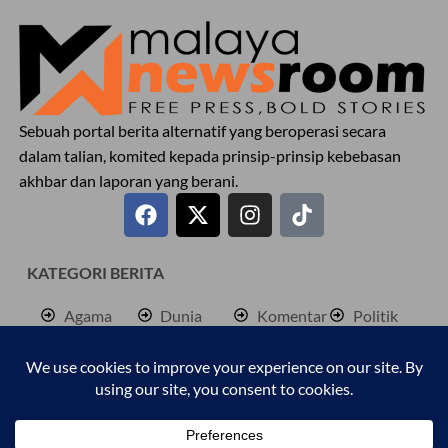
Sebuah portal berita alternatif yang beroperasi secara
dalam talian, komited kepada prinsip-prinsip kebebasan
akhbar dan laporan yang berani.
KATEGORI BERITA
Agama
Dunia
Komentar
Politik
Antarabangsa
Hiburan
Lokal
Rencana
Berita
Jenayah
Palestine
Sukan
Bisnes
Kembara
Pendidkan
Cetusan
Kesihatan
Personaliti