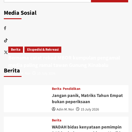
Media Sosial
Berita
Ekspedisi & Rekreasi
Bernama catat rekod MBOR kumpulan pengamal
media paling ramai tawan Gunung Kinabalu
Berita
Adin M. Nor
15 July 2026
Berita
Pendidikan
Jangan panik, Matriks Tahun Empat
bukan peperiksaan
Adin M. Nor
15 July 2026
Berita
WADAH bidas kenyataan pemimpin