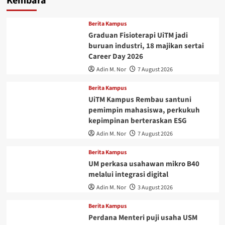
Kembara
Berita Kampus
Graduan Fisioterapi UiTM jadi
buruan industri, 18 majikan sertai
Career Day 2026
Adin M. Nor
7 August 2026
Berita Kampus
UiTM Kampus Rembau santuni
pemimpin mahasiswa, perkukuh
kepimpinan berteraskan ESG
Adin M. Nor
7 August 2026
Berita Kampus
UM perkasa usahawan mikro B40
melalui integrasi digital
Adin M. Nor
3 August 2026
Berita Kampus
Perdana Menteri puji usaha USM