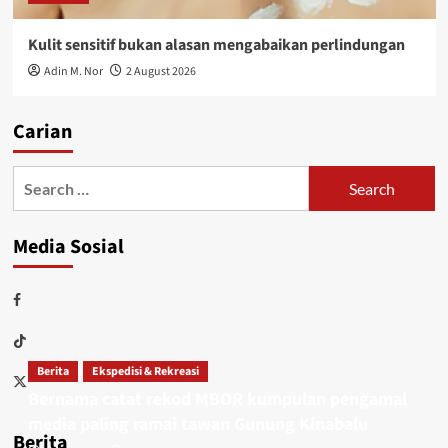
Kulit sensitif bukan alasan mengabaikan perlindungan
Adin M. Nor
2 August 2026
Carian
Media Sosial
Berita
Ekspedisi & Rekreasi
Bernama catat rekod MBOR kumpulan pengamal
media paling ramai tawan Gunung Kinabalu
Berita