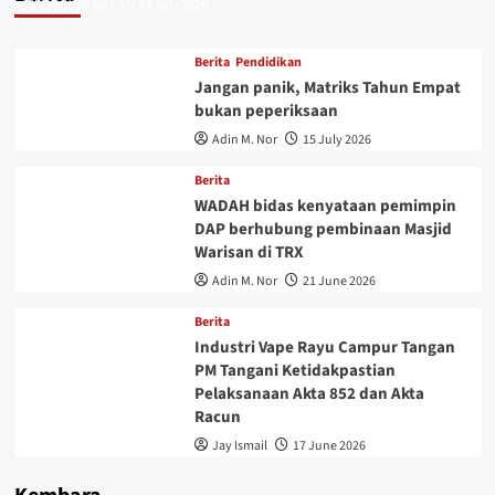
Adin M. Nor
15 July 2026
Berita
Pendidikan
Jangan panik, Matriks Tahun Empat
bukan peperiksaan
Adin M. Nor
15 July 2026
Berita
WADAH bidas kenyataan pemimpin
DAP berhubung pembinaan Masjid
Warisan di TRX
Adin M. Nor
21 June 2026
Berita
Industri Vape Rayu Campur Tangan
PM Tangani Ketidakpastian
Pelaksanaan Akta 852 dan Akta
Racun
Jay Ismail
17 June 2026