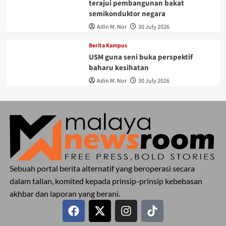
terajui pembangunan bakat
semikonduktor negara
Adin M. Nor
30 July 2026
Berita Kampus
USM guna seni buka perspektif
baharu kesihatan
Adin M. Nor
30 July 2026
Sebuah portal berita alternatif yang beroperasi secara
dalam talian, komited kepada prinsip-prinsip kebebasan
akhbar dan laporan yang berani.