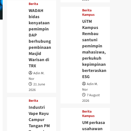
Berita
WADAH
Berita
Kampus
bidas
UiTM
kenyataan
Kampus
pemimpin
Rembau
DAP
santuni
berhubung
pemimpin
pembinaan
mahasiswa,
Masjid
perkukuh
Warisan di
kepimpinan
TRX
berteraskan
Adin M.
ESG
Nor
Adin M.
21 June
Nor
2026
7 August
Berita
2026
Industri
Berita
Vape Rayu
Kampus
Campur
UM perkasa
Tangan PM
usahawan