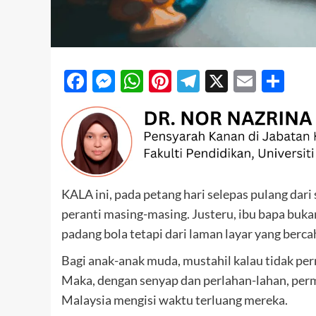
Facebook
Messenger
WhatsApp
Pinterest
Telegram
X
Email
Sh
KALA ini, pada petang hari selepas pulang da
peranti masing-masing. Justeru, ibu bapa buk
padang bola tetapi dari laman layar yang berca
Bagi anak-anak muda, mustahil kalau tidak p
Maka, dengan senyap dan perlahan-lahan, perm
Malaysia mengisi waktu terluang mereka.