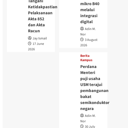
Tangani
mikro B40
Ketidakpastian
melalui
Pelaksanaan
integrasi
Akta 852
digital
dan Akta
Adin M.
Racun
Nor
Jay Ismail
3 August
17 June
2026
2026
Berita
Kampus
Perdana
Menteri
puji usaha
USM terajui
pembangunan
bakat
semikonduktor
negara
Adin M.
Nor
30 July