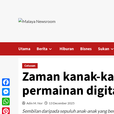
Utama
Berita
Hiburan
Bisnes
Sukan
Cetusan
Zaman kanak-ka
permainan digit
Facebook
Messenger
Adin M. Nor
13 December 2025
WhatsApp
Sembilan daripada sepuluh anak-anak yang ber