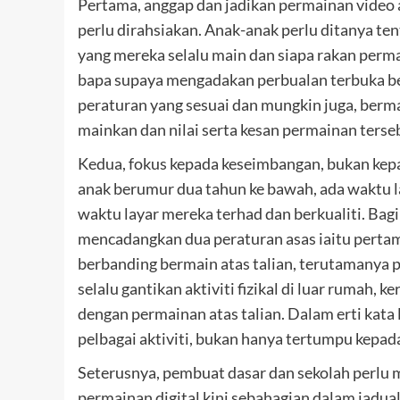
Pertama, anggap dan jadikan permainan video ata
perlu dirahsiakan. Anak-anak perlu ditanya te
yang mereka selalu main dan siapa rakan per
bapa supaya mengadakan perbualan terbuka 
peraturan yang sesuai dan mungkin juga, be
mainkan dan nilai serta kesan permainan terse
Kedua, fokus kepada keseimbangan, bukan kepa
anak berumur dua tahun ke bawah, ada waktu la
waktu layar mereka terhad dan berkualiti. Bagi
mencadangkan dua peraturan asas iaitu pertama
berbanding bermain atas talian, terutamanya 
selalu gantikan aktiviti fizikal di luar rumah, 
dengan permainan atas talian. Dalam erti kata
pelbagai aktiviti, bukan hanya tertumpu kepada
Seterusnya, pembuat dasar dan sekolah perlu m
permainan digital kini sebahagian dalam jadua