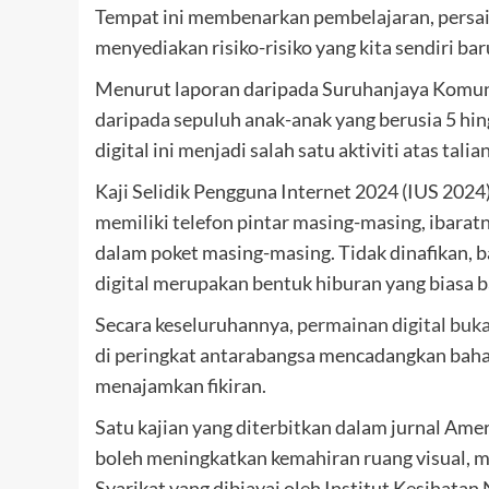
Tempat ini membenarkan pembelajaran, persain
menyediakan risiko-risiko yang kita sendiri 
Menurut laporan daripada Suruhanjaya Komun
daripada sepuluh anak-anak yang berusia 5 hi
digital ini menjadi salah satu aktiviti atas tali
Kaji Selidik Pengguna Internet 2024 (IUS 2024
memiliki telefon pintar masing-masing, ibara
dalam poket masing-masing. Tidak dinafikan, ba
digital merupakan bentuk hiburan yang biasa b
Secara keseluruhannya,
permainan digital buk
di peringkat antarabangsa mencadangkan baha
menajamkan fikiran.
Satu kajian yang diterbitkan dalam jurnal Am
boleh meningkatkan kemahiran ruang visual, m
Syarikat yang dibiayai oleh Institut Kesihat