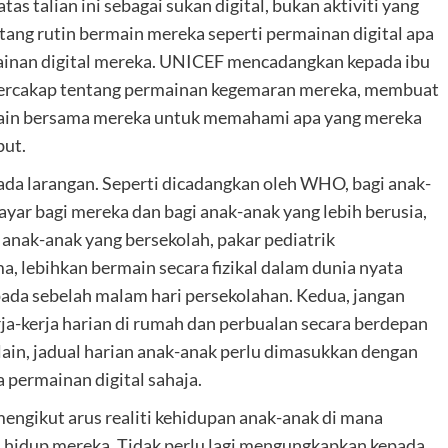
s talian ini sebagai sukan digital, bukan aktiviti yang
ntang rutin bermain mereka seperti permainan digital apa
mainan digital mereka. UNICEF mencadangkan kepada ibu
bercakap tentang permainan kegemaran mereka, membuat
rmain bersama mereka untuk memahami apa yang mereka
but.
da larangan. Seperti dicadangkan oleh WHO, bagi anak-
yar bagi mereka dan bagi anak-anak yang lebih berusia,
 anak-anak yang bersekolah, pakar pediatrik
, lebihkan bermain secara fizikal dalam dunia nyata
pada sebelah malam hari persekolahan. Kedua, jangan
kerja-kerja harian di rumah dan perbualan secara berdepan
 lain, jadual harian anak-anak perlu dimasukkan dengan
 permainan digital sahaja.
engikut arus realiti kehidupan anak-anak di mana
l hidup mereka. Tidak perlu lagi mengungkapkan kepada