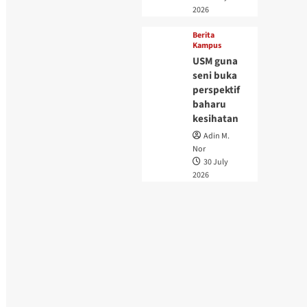
2026
Berita
Kampus
USM guna
seni buka
perspektif
baharu
kesihatan
Adin M.
Nor
30 July
2026