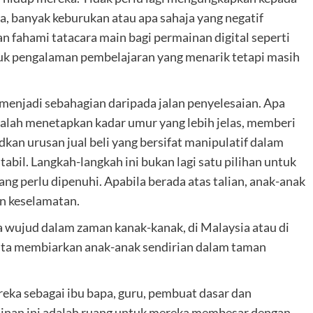
, banyak keburukan atau apa sahaja yang negatif
dan fahami tatacara main bagi permainan digital seperti
tuk pengalaman pembelajaran yang menarik tetapi masih
u menjadi sebahagian daripada jalan penyelesaian. Apa
ialah menetapkan kadar umur yang lebih jelas, memberi
kan urusan jual beli yang bersifat manipulatif dalam
abil. Langkah-langkah ini bukan lagi satu pilihan untuk
g perlu dipenuhi. Apabila berada atas talian, anak-anak
an keselamatan.
a wujud dalam zaman kanak-kanak, di Malaysia atau di
kita membiarkan anak-anak sendirian dalam taman
ka sebagai ibu bapa, guru, pembuat dasar dan
nan ini adalah ruang untuk mereka membesar dengan