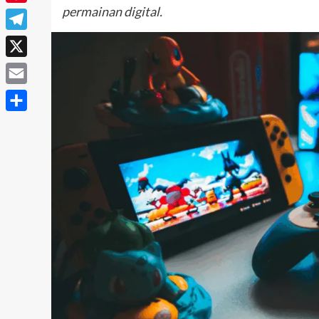
permainan digital.
Pinterest
Telegram
X
Email
Share