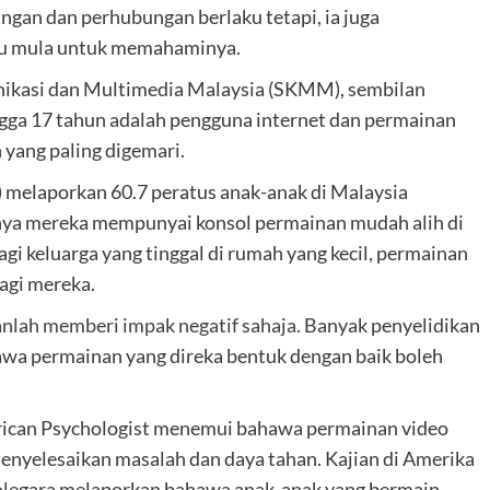
gan dan perhubungan berlaku tetapi, ia juga
baru mula untuk memahaminya.
ikasi dan Multimedia Malaysia (SKMM), sembilan
ngga 17 tahun adalah pengguna internet dan permainan
an yang paling digemari.
) melaporkan 60.7 peratus anak-anak di Malaysia
tnya mereka mempunyai konsol permainan mudah alih di
gi keluarga yang tinggal di rumah yang kecil, permainan
agi mereka.
anlah memberi impak negatif sahaja
. Banyak penyelidikan
wa permainan yang direka bentuk dengan baik boleh
erican Psychologist menemui bahawa permainan video
enyelesaikan masalah dan daya tahan. Kajian di Amerika
an Negara melaporkan bahawa anak-anak yang bermain