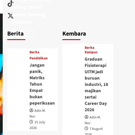
paling ramai
tawan Gunung
Kinabalu
Adin M. Nor
Berita
Kembara
15 July 2026
Berita
Berita
Kampus
Pendidikan
Graduan
Jangan
Fisioterapi
panik,
UiTM jadi
Matriks
buruan
Tahun
industri, 18
Empat
majikan
bukan
sertai
peperiksaan
Career Day
2026
Adin M.
Nor
Adin M.
15 July
Nor
2026
7 August
2026