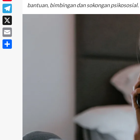
bantuan, bimbingan dan sokongan psikososial.
Pinterest
Telegram
X
Email
Share