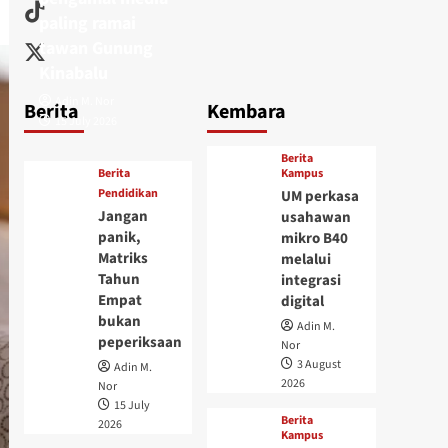
paling ramai
tawan Gunung
Kinabalu
Adin M. Nor
Berita
Kembara
15 July 2026
Berita
Berita
Kampus
Pendidikan
UM perkasa
Jangan
usahawan
panik,
mikro B40
Matriks
melalui
Tahun
integrasi
Empat
digital
bukan
Adin M.
peperiksaan
Nor
3 August
Adin M.
2026
Nor
15 July
Berita
2026
Kampus