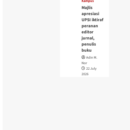
Kampus
Majlis
apresiasi
UPSI iktiraf
peranan
editor
jurnal,
penulis
buku
Adin M.
Nor
22 July
2026