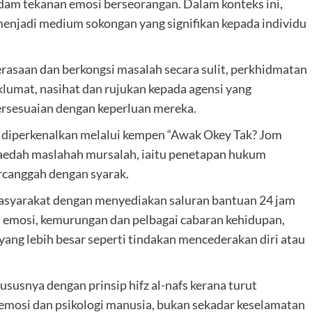
dam tekanan emosi berseorangan. Dalam konteks ini,
enjadi medium sokongan yang signifikan kepada individu
asaan dan berkongsi masalah secara sulit, perkhidmatan
umat, nasihat dan rujukan kepada agensi yang
ersesuaian dengan keperluan mereka.
g diperkenalkan melalui kempen “Awak Okey Tak? Jom
aedah maslahah mursalah, iaitu penetapan hukum
rcanggah dengan syarak.
masyarakat dengan menyediakan saluran bantuan 24 jam
 emosi, kemurungan dan pelbagai cabaran kehidupan,
ang lebih besar seperti tindakan mencederakan diri atau
ususnya dengan prinsip hifz al-nafs kerana turut
mosi dan psikologi manusia, bukan sekadar keselamatan