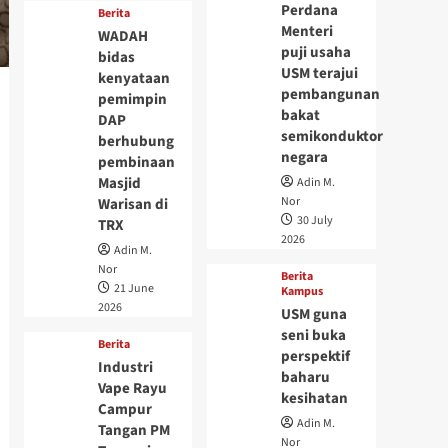
Perdana
Berita
Menteri
WADAH
puji usaha
bidas
USM terajui
kenyataan
pembangunan
pemimpin
bakat
DAP
semikonduktor
berhubung
negara
pembinaan
Masjid
Adin M.
Nor
Warisan di
30 July
TRX
2026
Adin M.
Nor
Berita
21 June
Kampus
2026
USM guna
seni buka
Berita
perspektif
Industri
baharu
Vape Rayu
kesihatan
Campur
Adin M.
Tangan PM
Nor