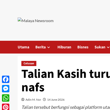
Utama
Berita
Hiburan
Bisnes
Sukan
Cetusan
Talian Kasih turu
nafs
Facebook
Messenger
Adin M. Nor
14 June 2026
WhatsApp
Talian tersebut berfungsi sebagai platform