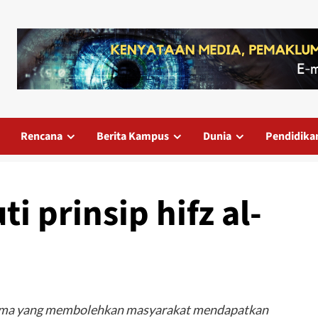
Rencana
Berita Kampus
Dunia
Pendidika
ti prinsip hifz al-
 utama yang membolehkan masyarakat mendapatkan