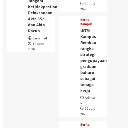
Tangani
30 July
Ketidakpastian
2026
Pelaksanaan
Akta 852
Berita
Kampus
dan Akta
UiTM
Racun
Kampus
Jay Ismail
Rembau
17 June
rangka
2026
strategi
pengupayaan
graduan
baharu
sebagai
tenaga
kerja
Adin M.
Nor
29 July
2026
Berita