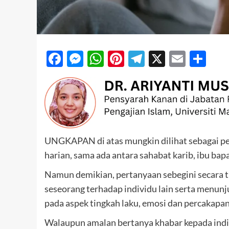
Facebook
Messenger
WhatsApp
Pinterest
Telegram
X
Email
Sh
UNGKAPAN di atas mungkin dilihat sebagai per
harian, sama ada antara sahabat karib, ibu ba
Namun demikian, pertanyaan sebegini secara 
seseorang terhadap individu lain serta menun
pada aspek tingkah laku, emosi dan percakapan
Walaupun amalan bertanya khabar kepada indi