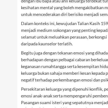
dengan ibu bapa atau ahli keluarga terdekat 
kesihatan mental yang boleh mengakibatkan m
untuk mencederakan diri berisiko menjadi sema
Dalam konteks ini, kewujudan Talian Kasih 159
menjadi medium sokongan yang penting kepad
selamat untuk meluahkan perasaan, berkongs
daripada kaunselor terlatih.
Begitu juga dengan tekanan emosi yang dihada
berhadapan dengan pelbagai cabaran berkelua
keganasan rumahtangga serta kesempitan hidup 
keluarga bukan sahaja memberi kesan kepada p
negatif terhadap perkembangan emosi dan psik
Persekitaran keluarga yang dipenuhi konflik, 
emosi anak-anak serta mempengaruhi pembent
Pasangan suami isteri yang sepatutnya menja