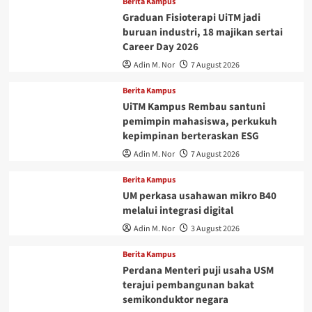
Berita Kampus
Graduan Fisioterapi UiTM jadi
buruan industri, 18 majikan sertai
Career Day 2026
Adin M. Nor
7 August 2026
Berita Kampus
UiTM Kampus Rembau santuni
pemimpin mahasiswa, perkukuh
kepimpinan berteraskan ESG
Adin M. Nor
7 August 2026
Berita Kampus
UM perkasa usahawan mikro B40
melalui integrasi digital
Adin M. Nor
3 August 2026
Berita Kampus
Perdana Menteri puji usaha USM
terajui pembangunan bakat
semikonduktor negara