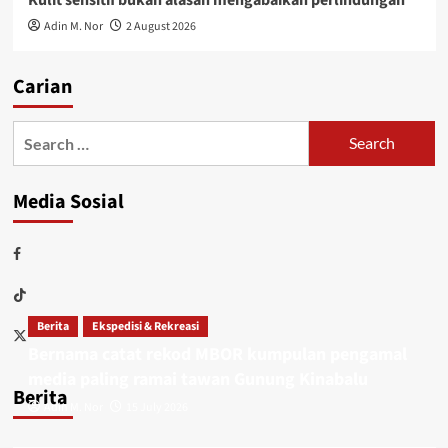
Adin M. Nor
2 August 2026
Carian
Media Sosial
Berita
Ekspedisi & Rekreasi
Bernama catat rekod MBOR kumpulan pengamal
media paling ramai tawan Gunung Kinabalu
Berita
Adin M. Nor
15 July 2026