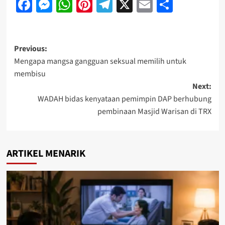
Facebook
Messenger
WhatsApp
Pinterest
Telegram
X
Email
Share
Previous:
Mengapa mangsa gangguan seksual memilih untuk
membisu
Next:
WADAH bidas kenyataan pemimpin DAP berhubung
pembinaan Masjid Warisan di TRX
ARTIKEL MENARIK