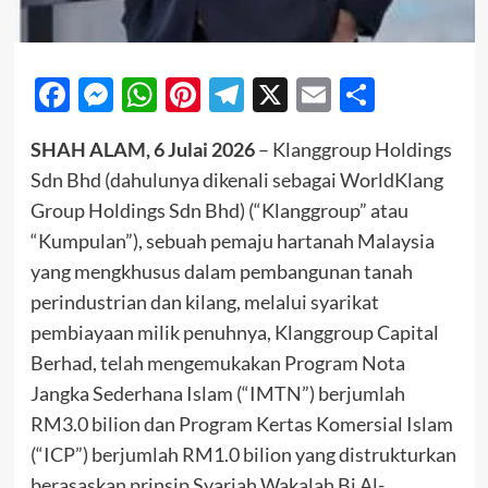
Facebook
Messenger
WhatsApp
Pinterest
Telegram
X
Email
Share
SHAH ALAM, 6 Julai 2026
– Klanggroup Holdings
Sdn Bhd (dahulunya dikenali sebagai WorldKlang
Group Holdings Sdn Bhd) (“Klanggroup” atau
“Kumpulan”), sebuah pemaju hartanah Malaysia
yang mengkhusus dalam pembangunan tanah
perindustrian dan kilang, melalui syarikat
pembiayaan milik penuhnya, Klanggroup Capital
Berhad, telah mengemukakan Program Nota
Jangka Sederhana Islam (“IMTN”) berjumlah
RM3.0 bilion dan Program Kertas Komersial Islam
(“ICP”) berjumlah RM1.0 bilion yang distrukturkan
berasaskan prinsip Syariah Wakalah Bi Al-