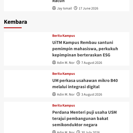
Racun
Jay Ismail
17 June 2026
Kembara
Berita Kampus
UiTM Kampus Rembau santuni
pemimpin mahasiswa, perkukuh
kepimpinan berteraskan ESG
Adin M. Nor
7 August 2026
Berita Kampus
UM perkasa usahawan mikro B40
melalui integrasi digital
Adin M. Nor
3 August 2026
Berita Kampus
Perdana Menteri puji usaha USM
terajui pembangunan bakat
semikonduktor negara
Adin M. Nor
30 July 2026