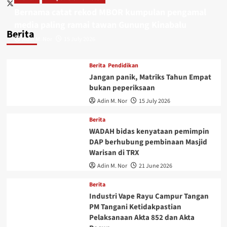
Bernama catat rekod MBOR kumpulan pengamal
media paling ramai tawan Gunung Kinabalu
Berita
Adin M. Nor
15 July 2026
Berita
Pendidikan
Jangan panik, Matriks Tahun Empat
bukan peperiksaan
Adin M. Nor
15 July 2026
Berita
WADAH bidas kenyataan pemimpin
DAP berhubung pembinaan Masjid
Warisan di TRX
Adin M. Nor
21 June 2026
Berita
Industri Vape Rayu Campur Tangan
PM Tangani Ketidakpastian
Pelaksanaan Akta 852 dan Akta