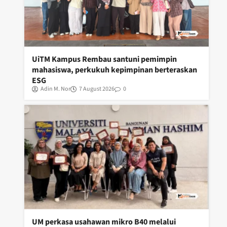
UiTM Kampus Rembau santuni pemimpin
mahasiswa, perkukuh kepimpinan berteraskan
ESG
Adin M. Nor
7 August 2026
0
UM perkasa usahawan mikro B40 melalui