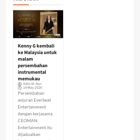
Kenny G kembali
ke Malaysia untuk
malam
persembahan
instrumental
memukau
Adin M. Nor
14 May 2026
Persembahan
anjuran Everbeat
Entertainment
dengan kerjasama
CEOMAN
Entertainment itu
dijadualkan