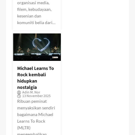
organisasi media,
filem, kebudayaan,
kesenian dan
komuniti belia dari…
Michael Learns To
Rock kembali
hidupkan
nostalgia
Adin M. Nor
13 November 2025
Ribuan peminat
menyaksikan sendiri
bagaimana Michael
Learns To Rock
(MLTR)
mengembalikan