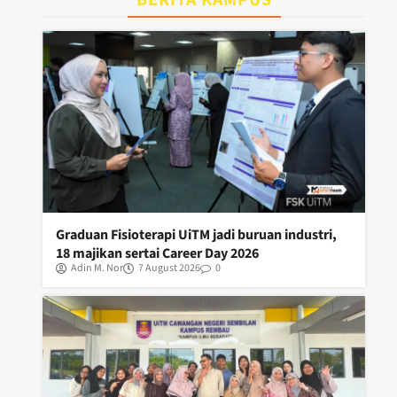
Graduan Fisioterapi UiTM jadi buruan industri,
18 majikan sertai Career Day 2026
Adin M. Nor
7 August 2026
0