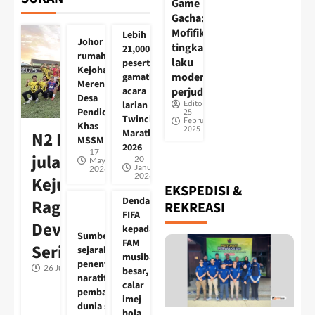
Game
Gacha:
Mofifikasi
Lebih
Johor tuan
tingkah
21,000
rumah
laku
peserta
Kejohanan
moden
gamatkan
Merentas
perjudian?
acara
Desa
Editor
larian
Pendidikan
25
Twincity
February
Khas
2025
Marathon
N2 Hornets
MSSM 2026
2026
17
julang Piala
20
May
January
2026
2026
Kejuaraan
EKSPEDISI &
Denda
Ragbi Eagles
REKREASI
FIFA
Development
kepada
Sumber
FAM
Series 2026
sejarah
musibah
penentu
26 June 2026
besar,
naratif
calar
pembangunan
imej
dunia sukan
bola